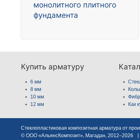
монолитного плитного
фундамента
Купить арматуру
Катал
6 мм
Стек
8 мм
Кол
10 мм
Фибр
12 мм
Как 
Стеклопластиковая композитная арматура от про
© ООО «АльянсКомпозит», Магадан, 2012–2026
|