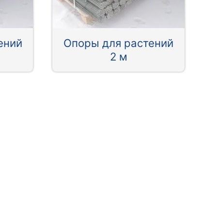
ений
Опоры для растений
2 м