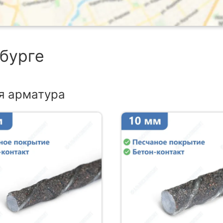
нбурге
я арматура