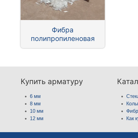
Фибра
полипропиленовая
Купить арматуру
Катал
6 мм
Стек
8 мм
Кол
10 мм
Фибр
12 мм
Как 