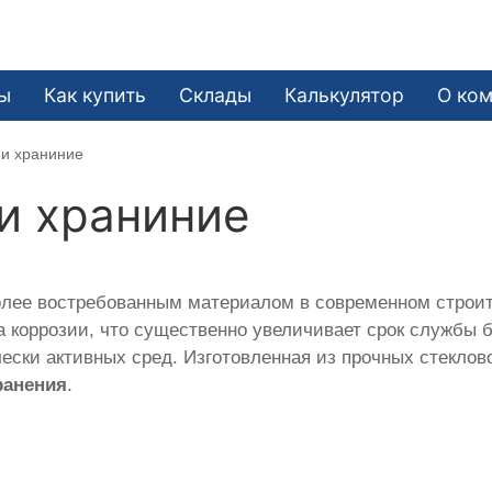
ы
Как купить
Склады
Калькулятор
О ко
 и храниние
и храниние
олее востребованным материалом в современном строит
 коррозии, что существенно увеличивает срок службы б
ски активных сред. Изготовленная из прочных стеклов
ранения
.