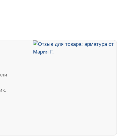
али
ик.