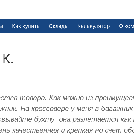
ы
Как купить
Склады
Калькулятор
О ко
 К.
ества товара. Как можно из преимущес
жник. На кроссовере у меня в багажник
овывайте бухту -она разлетается как
нь качественная и крепкая но счет о